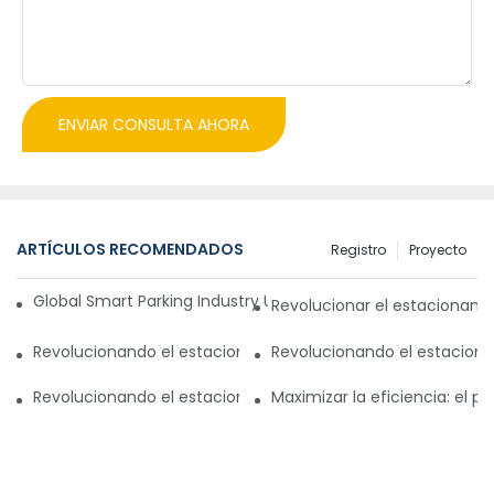
ENVIAR CONSULTA AHORA
ARTÍCULOS RECOMENDADOS
Registro
Proyecto
Global Smart Parking Industry Update for Third Quarter of 
Revolucionar el estacionam
Revolucionando el estacionamiento con un sistema de gest
Revolucionando el estaciona
Revolucionando el estacionamiento en Pakistán: un nuevo
Maximizar la eficiencia: el 